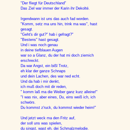
"Der fliegt für Deutschland"
Das Ziel war immer der Karin ihr Dekolté.
Irgendwann ist uns das auch fad worden.
"Komm, setz ma uns hin, trink ma was", hast
gesagt.
"Geht's dir gut?" hab i gefragt?"
"Bestens" hast gesagt.
Und i was noch genau
in deine tiefblauen Augen
war so a Glanz, du der hat mi doch ziemich
erschreckt.
Da war Angst, ein bißl Trotz,
eh klar der ganze Schnaps
und dein Lachen, des war ned echt.
Und da hab i mir denkt,
ich muß doch mit dir reden,
" komm laß ma die Weiber ganz kurz alleine!"
"I was nix, aber eines, Du, eins weiß ich, ich
schwörs.
Du kommst z'ruck, du kommst wieder heim!"
Und jetzt weck ma den Fritz auf,
der soll uns was spielen,
du singst, wast eh, dei Schmalzmelodie.