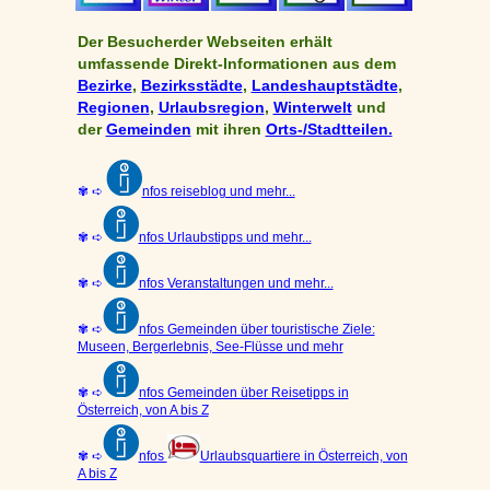
Der Besucherder Webseiten erhält
umfassende Direkt-Informationen aus dem
Bezirke
,
Bezirksstädte
,
Landeshauptstädte
,
Regionen
,
Urlaubsregion
,
Winterwelt
und
der
Gemeinden
mit ihren
Orts-/Stadtteilen.
✾ ➪
nfos reiseblog und mehr...
✾ ➪
nfos Urlaubstipps und mehr...
✾ ➪
nfos Veranstaltungen und mehr...
✾ ➪
nfos Gemeinden über touristische Ziele:
Museen, Bergerlebnis, See-Flüsse und mehr
✾ ➪
nfos Gemeinden über Reisetipps in
Österreich, von A bis Z
✾ ➪
nfos
Urlaubsquartiere in Österreich, von
A bis Z