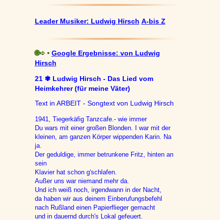
Leader Musiker: Ludwig Hirsch
A-bis Z
🌐➪ •
Google Ergebnisse: von Ludwig
Hirsch
21 ✾ Ludwig Hirsch - Das Lied vom
Heimkehrer (für meine Väter)
Text in ARBEIT - Songtext von Ludwig Hirsch
1941, Tiegerkäfig Tanzcafe.- wie immer
Du wars mit einer großen Blonden. I war mit der
kleinen, am ganzen Körper wippenden Karin. Na
ja.
Der geduldige, immer betrunkene Fritz, hinten an
sein
Klavier hat schon g'schlafen.
Außer uns war niemand mehr da.
Und ich weiß noch, irgendwann in der Nacht,
da haben wir aus deinem Einberufungsbefehl
nach Rußland einen Papierflieger gemacht
und in dauernd durch's Lokal gefeuert.