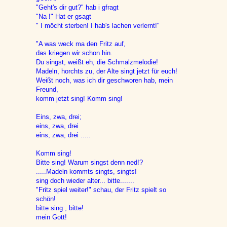
"Geht's dir gut?" hab i gfragt
"Na !" Hat er gsagt
" I möcht sterben! I hab's lachen verlernt!"
"A was weck ma den Fritz auf,
das kriegen wir schon hin.
Du singst, weißt eh, die Schmalzmelodie!
Madeln, horchts zu, der Alte singt jetzt für euch!
Weißt noch, was ich dir geschworen hab, mein
Freund,
komm jetzt sing! Komm sing!
Eins, zwa, drei;
eins, zwa, drei
eins, zwa, drei .....
Komm sing!
Bitte sing! Warum singst denn ned!?
.....Madeln kommts singts, singts!
sing doch wieder alter... bitte.......
"Fritz spiel weiter!" schau, der Fritz spielt so
schön!
bitte sing , bitte!
mein Gott!