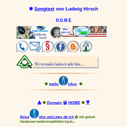
✾
Songtext
von Ludwig Hirsch
H O M E
✾
mehr
nfos
✾
🔺
✾
Domain
😀
HOME
✾
🔻
Reise
nfos und Links die ich
😀 mit gutem
Gewissen weiterempfehlen kann...