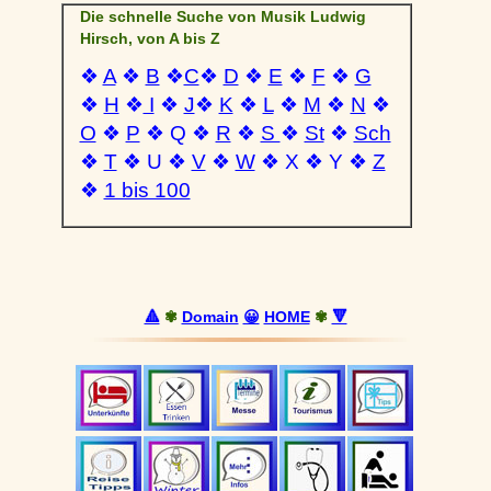
Die schnelle Suche von Musik Ludwig
Hirsch, von A bis Z
❖
A
❖
B
❖
C
❖
D
❖
E
❖
F
❖
G
❖
H
❖
I
❖
J
❖
K
❖
L
❖
M
❖
N
❖
O
❖
P
❖ Q ❖
R
❖
S
❖
St
❖
Sch
❖
T
❖ U ❖
V
❖
W
❖ X ❖ Y ❖
Z
❖
1 bis 100
🔺
✾
Domain
😀
HOME
✾
🔻