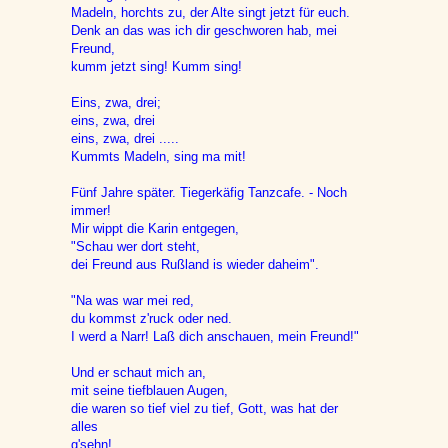
Madeln, horchts zu, der Alte singt jetzt für euch.
Denk an das was ich dir geschworen hab, mei
Freund,
kumm jetzt sing! Kumm sing!
Eins, zwa, drei;
eins, zwa, drei
eins, zwa, drei .....
Kummts Madeln, sing ma mit!
Fünf Jahre später. Tiegerkäfig Tanzcafe. - Noch
immer!
Mir wippt die Karin entgegen,
"Schau wer dort steht,
dei Freund aus Rußland is wieder daheim".
"Na was war mei red,
du kommst z'ruck oder ned.
I werd a Narr! Laß dich anschauen, mein Freund!"
Und er schaut mich an,
mit seine tiefblauen Augen,
die waren so tief viel zu tief, Gott, was hat der
alles
g'sehn!